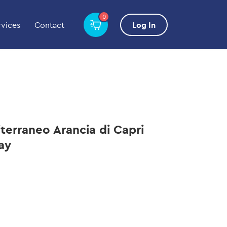
0
rvices
Contact
Log In
terraneo Arancia di Capri
ay